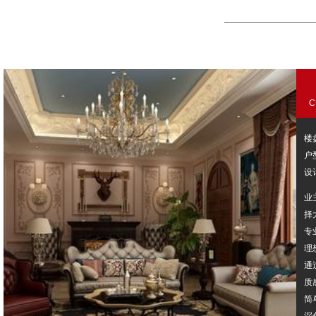
C
楼
户
设
业
择
专
理
通
质
简