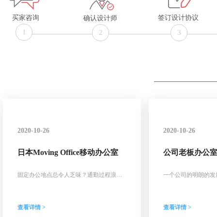
买家咨询
签订设计协议
确认设计师
1
2
3
2020-10-26
2020-10-26
日本Moving Office移动办公室
公司老板办公
些风水讲究
固定办公地点总令人乏味？通勤过程浪费
一个公司的明朗的发
不少时间？日本大和租赁公司秉持简化运
板的英明决策与领导
营程序及减少工作时间的理念，移植露营
自身的综合素质以及
车概念，推出全新「移动现场事务所」办
公司的办公室布局也
查看详情 >
查看详情 >