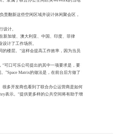
场所。隶属于联合办公空间巨头WeWork的当地
Matrix负责翻新这些空闲区域并设计休闲聚会区，
进行设计。
trix目前在新加坡、澳大利亚、中国、印度、菲律
企业设计了工作场所。
同的楼层。“这样会提高工作效率，因为当员
en表示，“可口可乐公司提出的其中一项要求是，要
ace Matrix的做法是，在前台后方做了
多租户。很多开发商也看到了联合办公运营商是如何
hry表示。“提供更多样的公共空间将有助于增