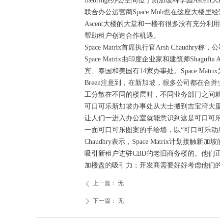
thebridge办公空间位于新加坡科学园As
联合办公运营商Space Mob也在这座大楼里经
Ascent大楼的大堂和一楼有很多没有充分利用的优
帮助租户创造合作机遇。
Space Matrix首席执行官Arsh Ch
Space Matrix由印度企业家和建筑师Shag
宾、泰国和美国有14家办事处。Space M
Breen注意到，在新加坡，很多公司都在
工分散在不同的楼层时，不同业务部门之间就
可口可乐新加坡办事处从大士搬到吉宝湾大厦（Kep
让人们一进入办公室就能意识到这是可口可乐公
一面可口可乐图案的手绘墙，以“可口可乐动
Chaudhry表示，Space Matri
吸引新租户进驻CBD的老旧商务楼的。他们正
加楼盘的吸引力；开发商需要好好考虑他们的
上一篇：
无
ꄴ
下一篇：
无
ꄲ