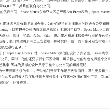
cent大楼一层，占地30,000平方英尺，为科学园的租户提供会议、活动和工作
营14,000平方英尺的联合办公空间。
质空间。Space Matrix东南亚大区总经理Ben Breen表示，Space 
audhry称，公司将继续与星桥腾飞集团合作，为他们即将在上海推出的联合办公空间
ufta Anurag（目前担任公司的首席创意总监）于2001年创立。Space Ma
atrix为商业、教育、能源、金融、酒店、信息技术和法律服务等行业的多家
合并业务，他们希望将所有员工安置在一栋楼的同一层，而不是分别安排在不
很难进行互动。”
pel Bay Tower）时，Space Matrix为他们设计了办公室。Bre
司。同时，他们还要求我们不要让可口可乐标志性的红色充斥整个空间。”Sp
感飘带”图样为灵感的设计贯穿了整个办公空间的顶部照明。
x计划接触新加坡的一些旧商务楼的业主，帮助他们开展工作场所改造项目，吸引更
在思考如何最大程度地使用自家楼盘中没有充分利用的商业空间，Chaud
选择”，他补充道。