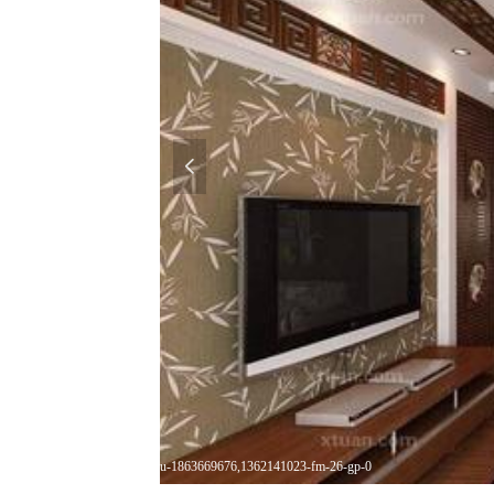
넳
u-1863669676,1362141023-fm-26-gp-0