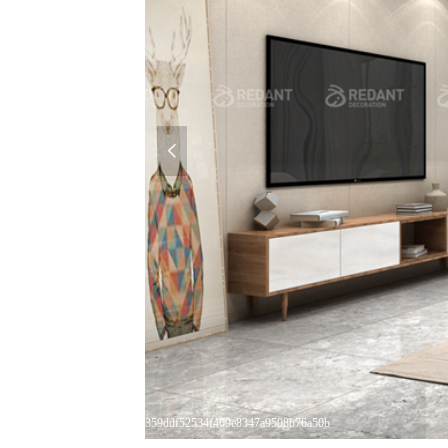
넳
359ddf52534f409e8347a9508b76a50b