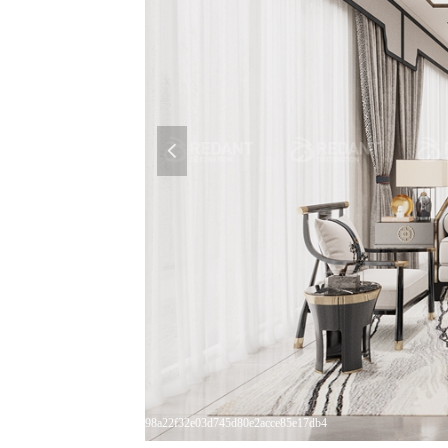
넳
98a22f32e03d745d80e2acce85e17db4